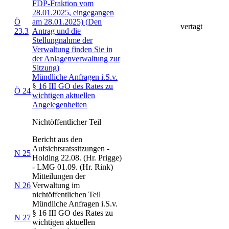
FDP-Fraktion vom
28.01.2025, eingegangen
Ö
am 28.01.2025)
(Den
vertagt
23.3
Antrag und die
Stellungnahme der
Verwaltung finden Sie in
der Anlagenverwaltung zur
Sitzung)
Mündliche Anfragen i.S.v.
§ 16 III GO des Rates zu
Ö 24
wichtigen aktuellen
Angelegenheiten
Nichtöffentlicher Teil
Bericht aus den
Aufsichtsratssitzungen -
N 25
Holding 22.08. (Hr. Prigge)
- LMG 01.09. (Hr. Rink)
Mitteilungen der
N 26
Verwaltung im
nichtöffentlichen Teil
Mündliche Anfragen i.S.v.
§ 16 III GO des Rates zu
N 27
wichtigen aktuellen