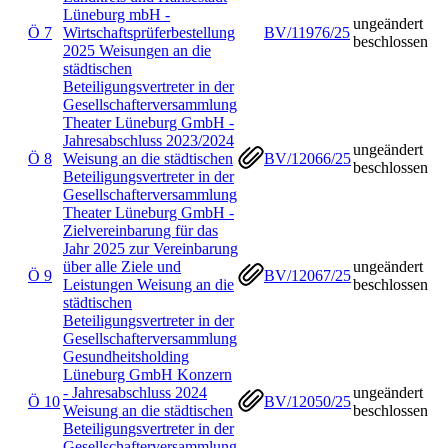
Lüneburg mbH -
ungeändert
Ö 7
Wirtschaftsprüferbestellung
BV/11976/25
beschlossen
2025 Weisungen an die
städtischen
Beteiligungsvertreter in der
Gesellschafterversammlung
Theater Lüneburg GmbH -
Jahresabschluss 2023/2024
ungeändert
Ö 8
Weisung an die städtischen
BV/12066/25
beschlossen
Beteiligungsvertreter in der
Gesellschafterversammlung
Theater Lüneburg GmbH -
Zielvereinbarung für das
Jahr 2025 zur Vereinbarung
über alle Ziele und
ungeändert
Ö 9
BV/12067/25
Leistungen Weisung an die
beschlossen
städtischen
Beteiligungsvertreter in der
Gesellschafterversammlung
Gesundheitsholding
Lüneburg GmbH Konzern
- Jahresabschluss 2024
ungeändert
Ö 10
BV/12050/25
Weisung an die städtischen
beschlossen
Beteiligungsvertreter in der
Gesellschafterversammlung