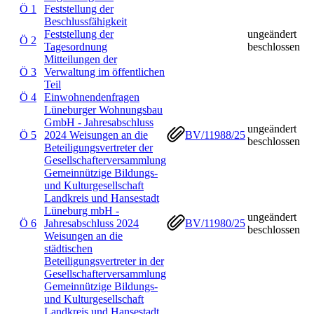
Ö 1
Feststellung der
Beschlussfähigkeit
Feststellung der
ungeändert
Ö 2
Tagesordnung
beschlossen
Mitteilungen der
Ö 3
Verwaltung im öffentlichen
Teil
Ö 4
Einwohnendenfragen
Lüneburger Wohnungsbau
GmbH - Jahresabschluss
ungeändert
Ö 5
2024 Weisungen an die
BV/11988/25
beschlossen
Beteiligungsvertreter der
Gesellschafterversammlung
Gemeinnützige Bildungs-
und Kulturgesellschaft
Landkreis und Hansestadt
Lüneburg mbH -
ungeändert
Ö 6
Jahresabschluss 2024
BV/11980/25
beschlossen
Weisungen an die
städtischen
Beteiligungsvertreter in der
Gesellschafterversammlung
Gemeinnützige Bildungs-
und Kulturgesellschaft
Landkreis und Hansestadt