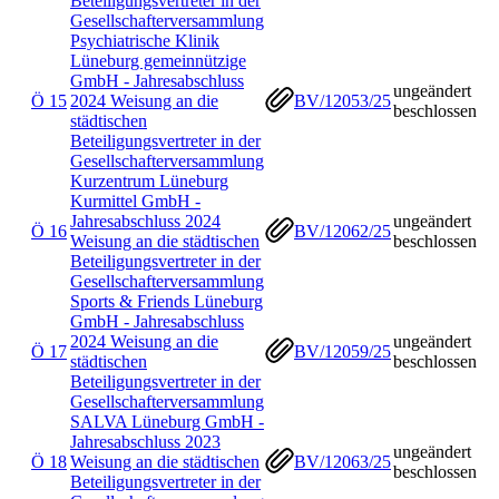
Beteiligungsvertreter in der
Gesellschafterversammlung
Psychiatrische Klinik
Lüneburg gemeinnützige
GmbH - Jahresabschluss
ungeändert
Ö 15
2024 Weisung an die
BV/12053/25
beschlossen
städtischen
Beteiligungsvertreter in der
Gesellschafterversammlung
Kurzentrum Lüneburg
Kurmittel GmbH -
Jahresabschluss 2024
ungeändert
Ö 16
BV/12062/25
Weisung an die städtischen
beschlossen
Beteiligungsvertreter in der
Gesellschafterversammlung
Sports & Friends Lüneburg
GmbH - Jahresabschluss
2024 Weisung an die
ungeändert
Ö 17
BV/12059/25
städtischen
beschlossen
Beteiligungsvertreter in der
Gesellschafterversammlung
SALVA Lüneburg GmbH -
Jahresabschluss 2023
ungeändert
Ö 18
Weisung an die städtischen
BV/12063/25
beschlossen
Beteiligungsvertreter in der