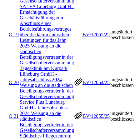
Gesellschafterversammlung
SALVA Lüneburg GmbH -
Ermächtigung der
Geschäftsführung zum
Abschluss eines
Betriebsführungsvertrages
ungeändert
Ö 19
über die kaufmännischen
BV/12065/25
beschlossen
Leistungen für das Jahr
2025 Weisung an die
städtischen
Beteiligungsvertreter in der
Gesellschafterversammlung
Tagesklinik am Kurpark
Lüneburg GmbH -
Jahresabschluss 2024
ungeändert
Ö 20
BV/12054/25
Weisung an die städtischen
beschlossen
Beteiligungsvertreter in der
Gesellschafterversammlung
Service Plus Lüneburg
GmbH - Jahresabschluss
2024 Weisung an die
ungeändert
Ö 21
BV/12055/25
städtischen
beschlossen
Beteiligungsvertreter in der
Gesellschafterversammlung
Städtisches Pflegezentrum