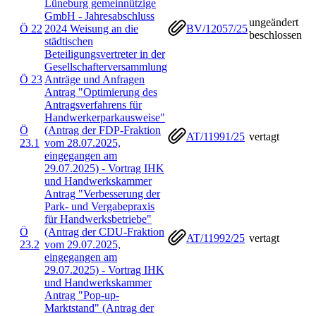
Lüneburg gemeinnützige
GmbH - Jahresabschluss
ungeändert
Ö 22
2024 Weisung an die
BV/12057/25
beschlossen
städtischen
Beteiligungsvertreter in der
Gesellschafterversammlung
Ö 23
Anträge und Anfragen
Antrag "Optimierung des
Antragsverfahrens für
Handwerkerparkausweise"
Ö
(Antrag der FDP-Fraktion
AT/11991/25
vertagt
23.1
vom 28.07.2025,
eingegangen am
29.07.2025) - Vortrag IHK
und Handwerkskammer
Antrag "Verbesserung der
Park- und Vergabepraxis
für Handwerksbetriebe"
Ö
(Antrag der CDU-Fraktion
AT/11992/25
vertagt
23.2
vom 29.07.2025,
eingegangen am
29.07.2025) - Vortrag IHK
und Handwerkskammer
Antrag "Pop-up-
Marktstand" (Antrag der