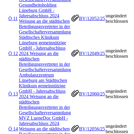
Gesundheitsholding
Lüneburg GmbH -
Jahresabschluss 2024
ungeändert
Ö 11
BV/12052/25
Weisung an die städtischen
beschlossen
Beteiligungsvertreter in der
Gesellschafterversammlung
Städtisches Klinikum
Lüneburg gemeinnützige
GmbH - Jahresabschluss
ungeändert
Ö 12
2024 Weisung an die
BV/12049/25
beschlossen
städtischen
Beteiligungsvertreter in der
Gesellschafterversammlung
Ambulanzzentrum
Lüneburg am Städtischen
Klinikum gemeinnützige
GmbH - Jahresabschluss
ungeändert
Ö 13
BV/12060/25
2024 Weisung an die
beschlossen
städtischen
Beteiligungsvertreter in der
Gesellschafterversammlung
MVZ LueneDoc GmbH -
Jahresabschluss 2024
ungeändert
Ö 14
Weisung an die städtischen
BV/12056/25
beschlossen