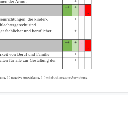
rmen der Armut
+
++
+
-
-
-
inrichtungen, die kinder-,
+
hlechtergerecht sind
r fachlicher und beruflicher
+
++
+
-
-
-
rkeit von Beruf und Familie
+
ten für alle zur Gestaltung der
+
kung, (-) negative Auswirkung, (--) erheblich negative Auswirkung