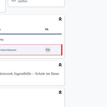
JuHSch
s
PA
ung
PA
t beschlossen
Netzwerk Jugendhilfe – Schule im Sinne