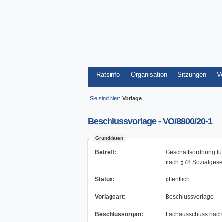
Ratsinfo
Organisation
Sitzungen
V
Sie sind hier:
Vorlage
Beschlussvorlage - VO/8800/20-1
Grunddaten
Betreff:
Geschäftsordnung für
nach §78 Sozialgese
Status:
öffentlich
Vorlageart:
Beschlussvorlage
Beschlussorgan:
Fachausschuss nach 