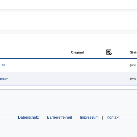
Anlagen
Original
Stat
(wie
G 78
(wie
JuHSch
Datenschutz
|
Barrierefreiheit
|
Impressum
|
Kontakt