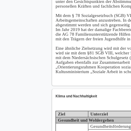
unter den Gesichtspunkten der Abstimmun
personellen Kräften und fachlichen Kom
Mit dem § 78 Sozialgesetzbuch (SGB) VIII
Arbeitsgemeinschaften anzustreben. In d
abgestimmt werden und sich gegenseitig
Im Jahr 2019 hat der damalige Fachbereic
die AG 78 Familienunterstützende Hilfen 
mit den Trägern der freien Jugendhilfe
Eine ähnliche Zielsetzung wird mit der v
wird sie mit dem §81 SGB VIII, welcher 
mit dem Niedersächsischen Schulgesetz (
Aufgaben ebenfalls zur Zusammenarbeit v
„Orientierungsrahmen Kooperation sozial
Kultusministerium „Soziale Arbeit in sc
Klima und Nachhaltigkeit
Ziel
Unterziel
Gesundheit und Wohlergehen
Gesundheitsförderung