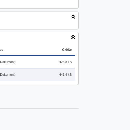
us
Größe
 Dokument)
426,8 kB
 Dokument)
441,4 kB