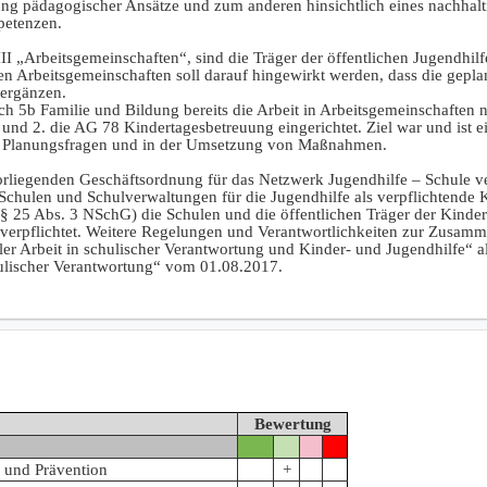
g pädagogischer Ansätze und zum anderen hinsichtlich eines nachhaltig
petenzen.
 „Arbeitsgemeinschaften“, sind die Träger der öffentlichen Jugendhilf
en Arbeitsgemeinschaften soll darauf hingewirkt werden, dass die gep
 ergänzen.
h 5b Familie und Bildung bereits die Arbeit in Arbeitsgemeinschaften 
und 2. die AG 78 Kindertagesbetreuung eingerichtet. Ziel war und ist 
 in Planungsfragen und in der Umsetzung von Maßnahmen.
orliegenden Geschäftsordnung für das Netzwerk Jugendhilfe – Schule ve
Schulen und Schulverwaltungen für die Jugendhilfe als verpflichtende
§ 25 Abs. 3 NSchG) die Schulen und die öffentlichen Träger der Kinde
erpflichtet. Weitere Regelungen und Verantwortlichkeiten zur Zusamme
er Arbeit in schulischer Verantwortung und Kinder- und Jugendhilfe“ 
hulischer Verantwortung“ vom 01.08.2017.
Bewertung
 und Prävention
+