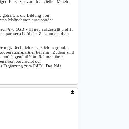
en Einsatzes von finanziellen Mitteln,
e gehalten, die Bildung von
lanten Maßnahmen aufeinander
nach §78 SGB VIII neu aufgestellt und 1.
eine partnerschaftliche Zusammenarbeit
rfolgt. Rechtlich zusätzlich begründet
 Kooperationspartner benennt. Zudem sind
r- und Jugendhilfe im Rahmen ihrer
narbeit beschreibt der
als Ergänzung zum RdErl. Des Nds.