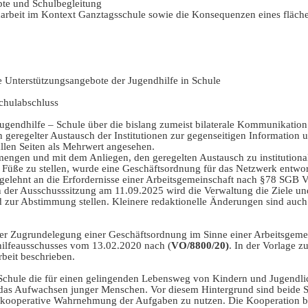
pte und Schulbegleitung
eit im Kontext Ganztagsschule sowie die Konsequenzen eines fläch
 Unterstützungsangebote der Jugendhilfe in Schule
chulabschluss
 Jugendhilfe – Schule über die bislang zumeist bilaterale Kommunikatio
ein geregelter Austausch der Institutionen zur gegenseitigen Informati
len Seiten als Mehrwert angesehen.
engen und mit dem Anliegen, den geregelten Austausch zu institutionali
Füße zu stellen, wurde eine Geschäftsordnung für das Netzwerk entwor
gelehnt an die Erfordernisse einer Arbeitsgemeinschaft nach §78 SGB VI
In der Ausschusssitzung am 11.09.2025 wird die Verwaltung die Ziele u
 zur Abstimmung stellen. Kleinere redaktionelle Änderungen sind auc
der Zugrundelegung einer Geschäftsordnung im Sinne einer Arbeitsgem
ilfeausschusses vom 13.02.2020 nach (
VO/8800/20)
. In der Vorlage z
beit beschrieben.
Schule die für einen gelingenden Lebensweg von Kindern und Jugendlic
 das Aufwachsen junger Menschen. Vor diesem Hintergrund sind beide Sy
ie kooperative Wahrnehmung der Aufgaben zu nutzen. Die Kooperation b