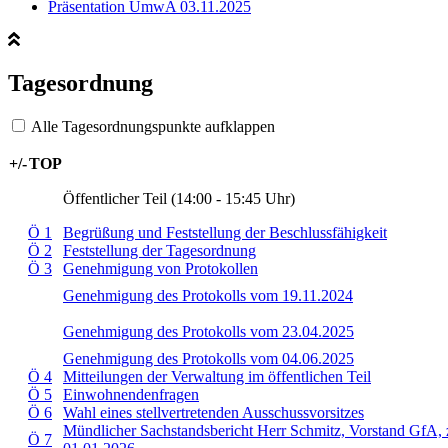
Präsentation UmwA 03.11.2025
Tagesordnung
Alle Tagesordnungspunkte aufklappen
+/-
TOP
Öffentlicher Teil (14:00 - 15:45 Uhr)
Ö 1
Begrüßung und Feststellung der Beschlussfähigkeit
Ö 2
Feststellung der Tagesordnung
Ö 3
Genehmigung von Protokollen
Genehmigung des Protokolls vom 19.11.2024
Genehmigung des Protokolls vom 23.04.2025
Genehmigung des Protokolls vom 04.06.2025
Ö 4
Mitteilungen der Verwaltung im öffentlichen Teil
Ö 5
Einwohnendenfragen
Ö 6
Wahl eines stellvertretenden Ausschussvorsitzes
Mündlicher Sachstandsbericht Herr Schmitz, Vorstand GfA, 
Ö 7