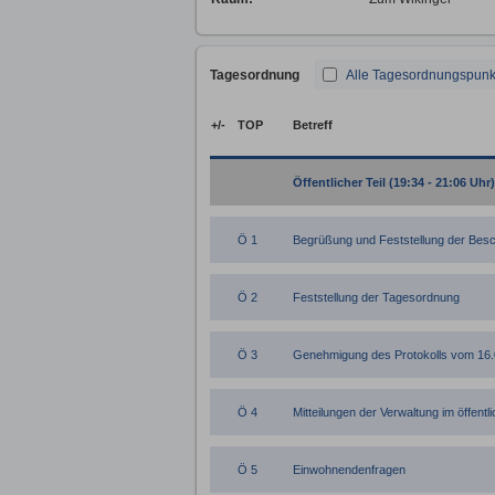
Tagesordnung
Alle Tagesordnungspunk
+/-
TOP
Betreff
Öffentlicher Teil (19:34 - 21:06 Uhr)
Ö 1
Begrüßung und Feststellung der Besc
Ö 2
Feststellung der Tagesordnung
Ö 3
Genehmigung des Protokolls vom 16
Ö 4
Mitteilungen der Verwaltung im öffentli
Ö 5
Einwohnendenfragen