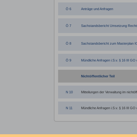
Ö 6
Anträge und Anfragen
Ö 7
Sachstandsbericht Umsetzung Recht
Ö 8
Sachstandsbericht zum Masterplan I
Ö 9
Mündliche Anfragen i.S.v. § 16 III GO
Nichtöffentlicher Teil
N 10
Mitteilungen der Verwaltung im nichtöff
N 11
Mündliche Anfragen i.S.v. § 16 III GO