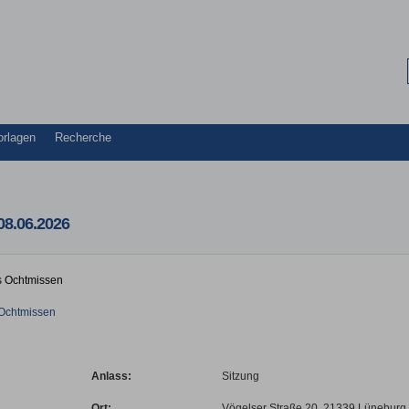
orlagen
Recherche
08.06.2026
es Ochtmissen
t Ochtmissen
Anlass:
Sitzung
Ort:
Vögelser Straße 20, 21339 Lüneburg