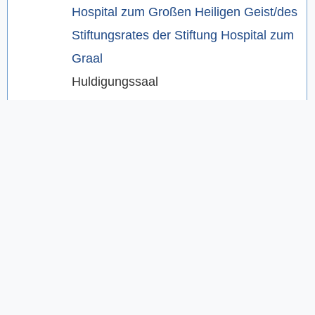
Hospital zum Großen Heiligen Geist/des
Stiftungsrates der Stiftung Hospital zum
Graal
Huldigungssaal
22.02.2026
18:00 - 20:05
Sitzung der SPD-Fraktion
18:30 - 19:30
Sitzung der CDU-Fraktion
Große Kommissionsstube
20:00 - 21:02
Sitzung der Fraktion Bündnis 90/ DIE