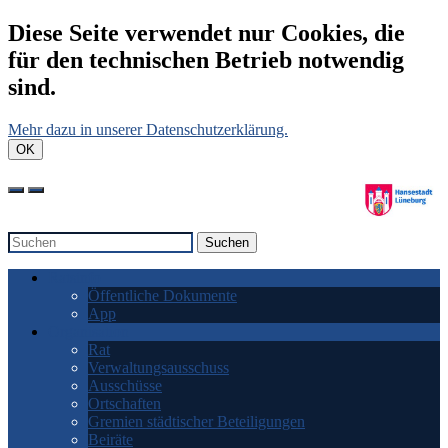
Diese Seite verwendet nur Cookies, die
für den technischen Betrieb notwendig
sind.
Mehr dazu in unserer Datenschutzerklärung.
OK
Suchen
Ratsinfo
Öffentliche Dokumente
App
Organisation
Rat
Verwaltungsausschuss
Ausschüsse
Ortschaften
Gremien städtischer Beteiligungen
Beiräte