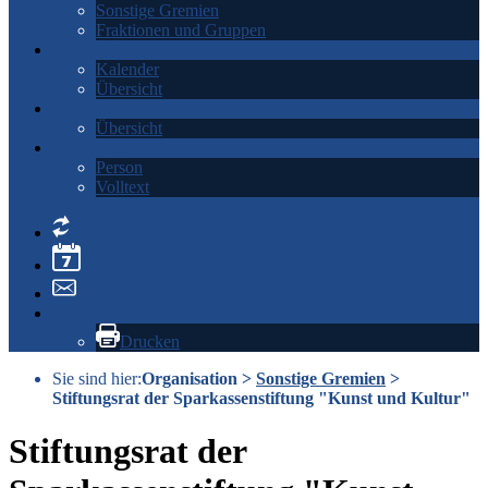
Sonstige Gremien
Fraktionen und Gruppen
Sitzungen
Kalender
Übersicht
Vorlagen
Übersicht
Recherche
Person
Volltext
Neu laden
Wiedervorlage
Seite versenden
mehr
Drucken
Sie sind hier:
Organisation
>
Sonstige Gremien
>
Stiftungsrat der Sparkassenstiftung "Kunst und Kultur"
Stiftungsrat der