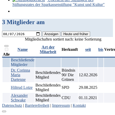
Stiftungsrates der Sparkassenstiftung "Kunst und Kultur"
3 Mitglieder am
Anzeigen
Heute und früher
Mitgliedschaften sortiert nach: keine Sortierung
Art der
Name
Herkunft
seit
bis
Vertr
Mitarbeit
Alle
Beschließende
Mitglieder
Dr. Corinna
Bündnis
Beschließendes
Maria
90/ Die
12.02.2026
Mitglied
Dartenne
Grünen
Beschließendes
Hiltrud Lotze
SPD
29.08.2025
Mitglied
Alexander
Beschließendes
CDU
01.11.2021
Schwake
Mitglied
Datenschutz
|
Barrierefreiheit
|
Impressum
|
Kontakt