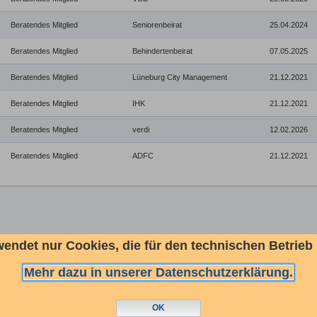
Beratendes Mitglied
Seniorenbeirat
25.04.2024
Beratendes Mitglied
Behindertenbeirat
07.05.2025
Beratendes Mitglied
Lüneburg City Management
21.12.2021
Beratendes Mitglied
IHK
21.12.2021
Beratendes Mitglied
verdi
12.02.2026
Beratendes Mitglied
ADFC
21.12.2021
wendet nur Cookies, die für den technischen Betrieb
Datenschutz
|
Barrierefreiheit
|
Impressum
|
Kontakt
Mehr dazu in unserer Datenschutzerklärung.
OK