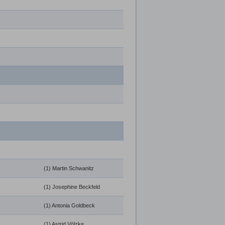
(1) Martin Schwanitz
(1) Josephine Beckfeld
(1) Antonia Goldbeck
(1) Astrid Völzke