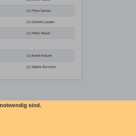
(1) Petra Sarnes
(1) Daniela Laudan
(1) Heiko Meyer
(1) André Knispel
(1) Sabine Borchers
 notwendig sind.