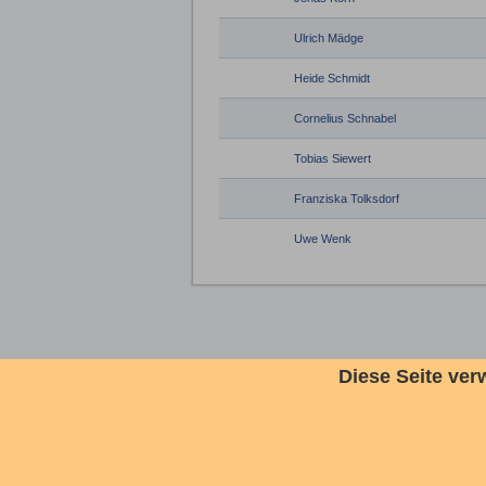
Ulrich Mädge
Heide Schmidt
Cornelius Schnabel
Tobias Siewert
Franziska Tolksdorf
Uwe Wenk
Diese Seite ver