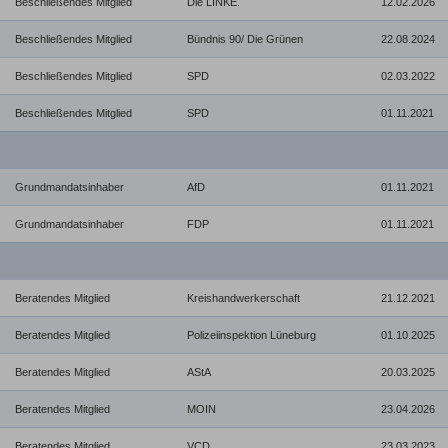
Beschließendes Mitglied
Die LINKE.
12.02.2026
Beschließendes Mitglied
Bündnis 90/ Die Grünen
22.08.2024
Beschließendes Mitglied
SPD
02.03.2022
Beschließendes Mitglied
SPD
01.11.2021
Grundmandatsinhaber
AfD
01.11.2021
Grundmandatsinhaber
FDP
01.11.2021
Beratendes Mitglied
Kreishandwerkerschaft
21.12.2021
Beratendes Mitglied
Polizeiinspektion Lüneburg
01.10.2025
Beratendes Mitglied
AStA
20.03.2025
Beratendes Mitglied
MOIN
23.04.2026
Beratendes Mitglied
VCD
23.03.2023