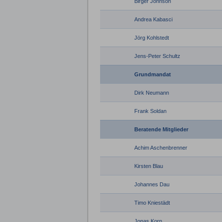
Birger Johnson
Andrea Kabasci
Jörg Kohlstedt
Jens-Peter Schultz
Grundmandat
Dirk Neumann
Frank Soldan
Beratende Mitglieder
Achim Aschenbrenner
Kirsten Blau
Johannes Dau
Timo Kniestädt
Jonas Korn