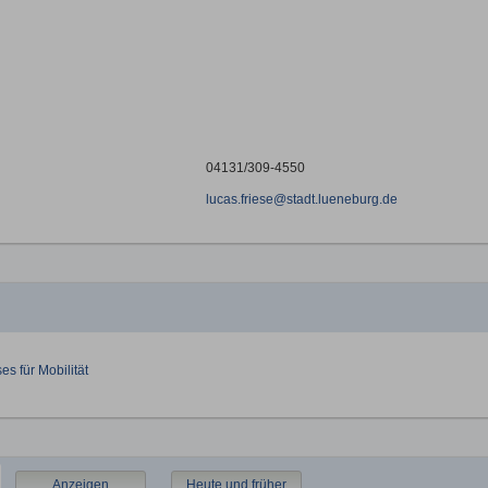
04131/309-4550
lucas.friese@stadt.lueneburg.de
s für Mobilität
Anzeigen
Heute und früher